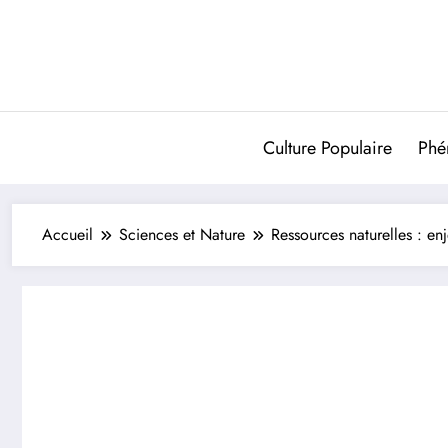
Aller
au
contenu
Culture Populaire
Phé
Accueil
Sciences et Nature
Ressources naturelles : en