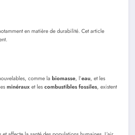
notamment en matière de durabilité. Cet article
ent.
renouvelables, comme la
biomasse
, l’
eau
, et les
les
minéraux
et les
combustibles fossiles
, existent
t affecte la santé des populations humaines. L’air,