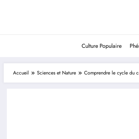
Aller
au
contenu
Culture Populaire
Phé
Accueil
Sciences et Nature
Comprendre le cycle du ca