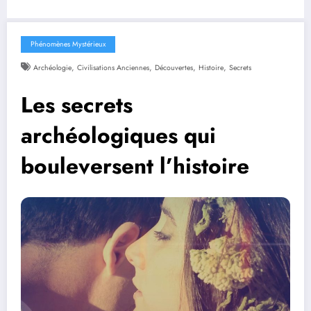
Phénomènes Mystérieux
,
,
,
,
Archéologie
Civilisations Anciennes
Découvertes
Histoire
Secrets
Les secrets
archéologiques qui
bouleversent l’histoire