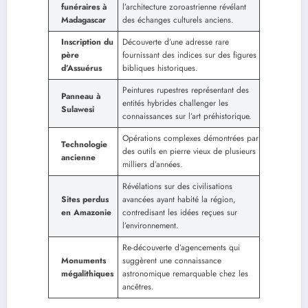
funéraires à
l’architecture zoroastrienne révélant
Madagascar
des échanges culturels anciens.
Inscription du
Découverte d’une adresse rare
père
fournissant des indices sur des figures
d’Assuérus
bibliques historiques.
Peintures rupestres représentant des
Panneau à
entités hybrides challenger les
Sulawesi
connaissances sur l’art préhistorique.
Opérations complexes démontrées par
Technologie
des outils en pierre vieux de plusieurs
ancienne
milliers d’années.
Révélations sur des civilisations
Sites perdus
avancées ayant habité la région,
en Amazonie
contredisant les idées reçues sur
l’environnement.
Re-découverte d’agencements qui
Monuments
suggèrent une connaissance
mégalithiques
astronomique remarquable chez les
ancêtres.