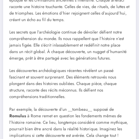
époque et les civilisations anciennes s’intensifie. Chaque artefact
raconte une histoire touchante. Celles de vies, de rituels, de luttes et
de triomphes. Les émotions d’hier rejoignent celles d’aujourd’hui,
créant un écho au fil du temps.
Les secrets que l’archéologie continue de dévoiler défient notre
compréhension du monde. Ils nous rappellent que l’histoire n’est
jamais figée. Elle s’écrit inlassablement et redéfinit notre place
dans un récit global. À chaque découverte, un nugget d’humanité
émerge, prêt à être partagé avec les générations futures.
Les découvertes archéologiques récentes révèlent un passé
fascinant et souvent surprenant. Des éléments retrouvés nous
plongent dans des histoires oubliées. Chaque pièce, chaque
structure, raconte des récits méconnus. Ils défient nos
compréhensions traditionnelles.
Par exemple, la découverte d’un __tombeau__ supposé de
Romulus
à Rome remet en question les fondements mêmes de
l’histoire romaine. Ce lieu, longtemps considéré comme mythique,
pourrait bien être ancré dans la réalité historique. Imaginez les
implications si cette découverte est avérée. Cela change tout !