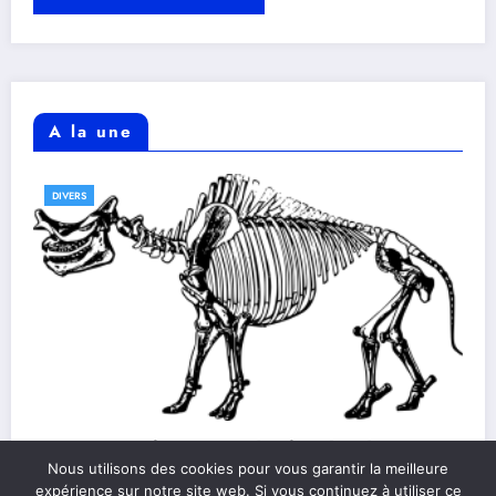
A la une
DIVERS
Découverte fascinante des fossiles de
Nous utilisons des cookies pour vous garantir la meilleure
dinosaures rares
expérience sur notre site web. Si vous continuez à utiliser ce