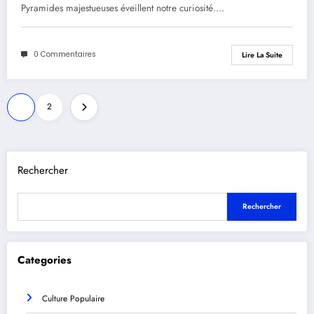
Pyramides majestueuses éveillent notre curiosité.…
0 Commentaires
Lire La Suite
Pagination
1
2
des
publications
Rechercher
Rechercher
Categories
Culture Populaire