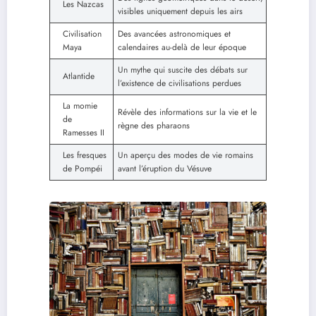
Les Nazcas
visibles uniquement depuis les airs
Civilisation
Des avancées astronomiques et
Maya
calendaires au-delà de leur époque
Un mythe qui suscite des débats sur
Atlantide
l’existence de civilisations perdues
La momie
Révèle des informations sur la vie et le
de
règne des pharaons
Ramesses II
Les fresques
Un aperçu des modes de vie romains
de Pompéi
avant l’éruption du Vésuve