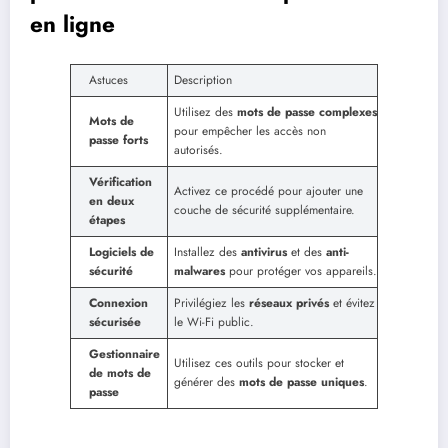
en ligne
Astuces
Description
Utilisez des
mots de passe complexes
Mots de
pour empêcher les accès non
passe forts
autorisés.
Vérification
Activez ce procédé pour ajouter une
en deux
couche de sécurité supplémentaire.
étapes
Logiciels de
Installez des
antivirus
et des
anti-
sécurité
malwares
pour protéger vos appareils.
Connexion
Privilégiez les
réseaux privés
et évitez
sécurisée
le Wi-Fi public.
Gestionnaire
Utilisez ces outils pour stocker et
de mots de
générer des
mots de passe uniques
.
passe