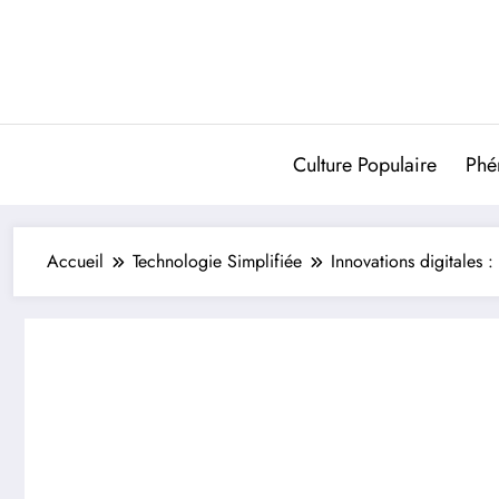
Aller
au
contenu
Culture Populaire
Phé
Accueil
Technologie Simplifiée
Innovations digitales : 