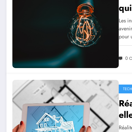
qui
Les i
aveni
pour
0 
TECH
Ré
ell
Réali