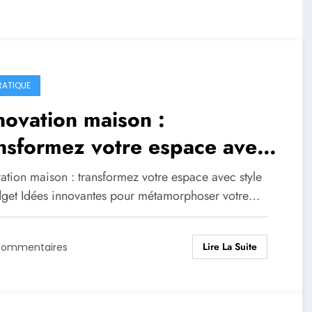
RATIQUE
ovation maison :
nsformez votre espace avec
le et budget
ation maison : transformez votre espace avec style
dget Idées innovantes pour métamorphoser votre…
Lire La Suite
Commentaires