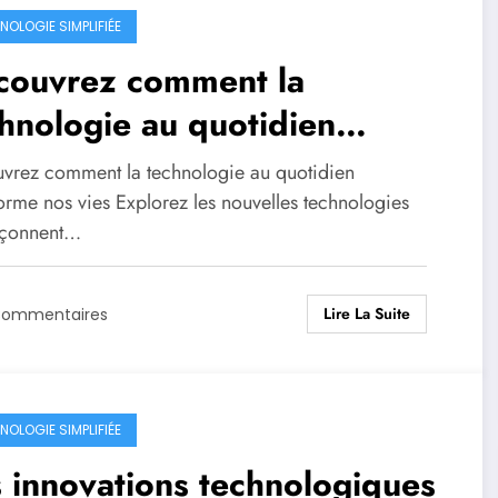
NOLOGIE SIMPLIFIÉE
couvrez comment la
hnologie au quotidien
nsforme nos vies
vrez comment la technologie au quotidien
orme nos vies Explorez les nouvelles technologies
açonnent…
Lire La Suite
Commentaires
NOLOGIE SIMPLIFIÉE
 innovations technologiques