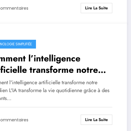
Lire La Suite
Commentaires
NOLOGIE SIMPLIFIÉE
ment l’intelligence
ificielle transforme notre
tidien
t l'intelligence artificielle transforme notre
ien L'IA transforme la vie quotidienne grâce à des
tants…
Lire La Suite
Commentaires