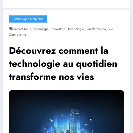
Technologie Simplifiée
,
,
,
,
Impact De La Technologie
Innovation
Technologie
Transformation
Vie
Quotidienne
Découvrez comment la
technologie au quotidien
transforme nos vies