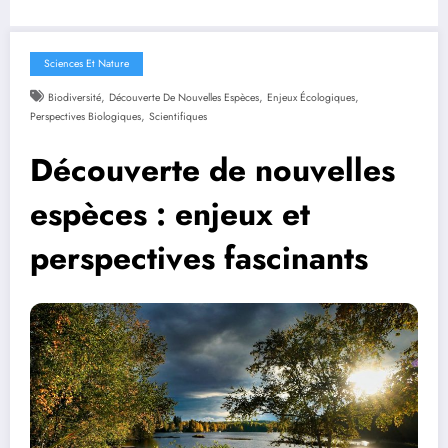
Sciences Et Nature
,
,
,
Biodiversité
Découverte De Nouvelles Espèces
Enjeux Écologiques
,
Perspectives Biologiques
Scientifiques
Découverte de nouvelles
espèces : enjeux et
perspectives fascinants