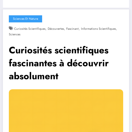
Sciences Et Nature
,
,
,
,
Curiosités Scientifiques
Découvertes
Fascinant
Informations Scientifiques
Sciences
Curiosités scientifiques
fascinantes à découvrir
absolument