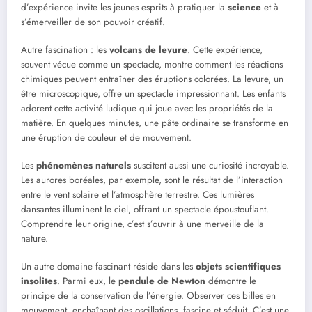
d’expérience invite les jeunes esprits à pratiquer la
science
et à
s’émerveiller de son pouvoir créatif.
Autre fascination : les
volcans de levure
. Cette expérience,
souvent vécue comme un spectacle, montre comment les réactions
chimiques peuvent entraîner des éruptions colorées. La levure, un
être microscopique, offre un spectacle impressionnant. Les enfants
adorent cette activité ludique qui joue avec les propriétés de la
matière. En quelques minutes, une pâte ordinaire se transforme en
une éruption de couleur et de mouvement.
Les
phénomènes naturels
suscitent aussi une curiosité incroyable.
Les aurores boréales, par exemple, sont le résultat de l’interaction
entre le vent solaire et l’atmosphère terrestre. Ces lumières
dansantes illuminent le ciel, offrant un spectacle époustouflant.
Comprendre leur origine, c’est s’ouvrir à une merveille de la
nature.
Un autre domaine fascinant réside dans les
objets scientifiques
insolites
. Parmi eux, le
pendule de Newton
démontre le
principe de la conservation de l’énergie. Observer ces billes en
mouvement, enchaînant des oscillations, fascine et séduit. C’est une