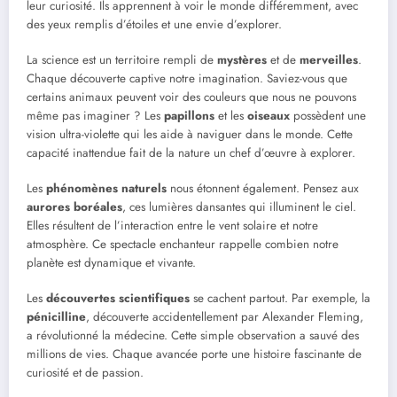
leur curiosité. Ils apprennent à voir le monde différemment, avec
des yeux remplis d’étoiles et une envie d’explorer.
La science est un territoire rempli de
mystères
et de
merveilles
.
Chaque découverte captive notre imagination. Saviez-vous que
certains animaux peuvent voir des couleurs que nous ne pouvons
même pas imaginer ? Les
papillons
et les
oiseaux
possèdent une
vision ultra-violette qui les aide à naviguer dans le monde. Cette
capacité inattendue fait de la nature un chef d’œuvre à explorer.
Les
phénomènes naturels
nous étonnent également. Pensez aux
aurores boréales
, ces lumières dansantes qui illuminent le ciel.
Elles résultent de l’interaction entre le vent solaire et notre
atmosphère. Ce spectacle enchanteur rappelle combien notre
planète est dynamique et vivante.
Les
découvertes scientifiques
se cachent partout. Par exemple, la
pénicilline
, découverte accidentellement par Alexander Fleming,
a révolutionné la médecine. Cette simple observation a sauvé des
millions de vies. Chaque avancée porte une histoire fascinante de
curiosité et de passion.