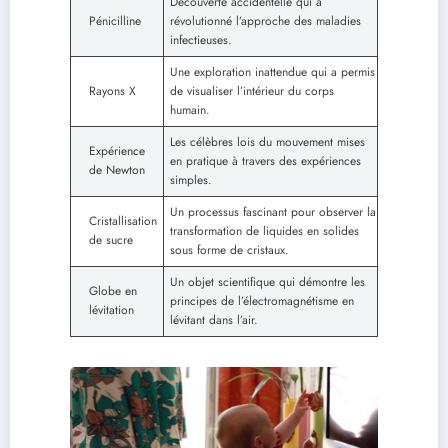
Découverte accidentelle qui a
Pénicilline
révolutionné l’approche des maladies
infectieuses.
Une exploration inattendue qui a permis
Rayons X
de visualiser l’intérieur du corps
humain.
Les célèbres lois du mouvement mises
Expérience
en pratique à travers des expériences
de Newton
simples.
Un processus fascinant pour observer la
Cristallisation
transformation de liquides en solides
de sucre
sous forme de cristaux.
Un objet scientifique qui démontre les
Globe en
principes de l’électromagnétisme en
lévitation
lévitant dans l’air.