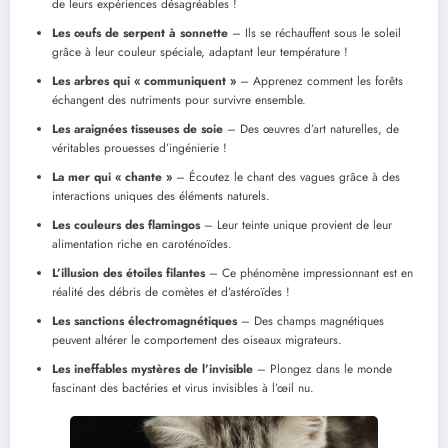
de leurs expériences désagréables !
Les œufs de serpent à sonnette
– Ils se réchauffent sous le soleil
grâce à leur couleur spéciale, adaptant leur température !
Les arbres qui « communiquent »
– Apprenez comment les forêts
échangent des nutriments pour survivre ensemble.
Les araignées tisseuses de soie
– Des œuvres d’art naturelles, de
véritables prouesses d’ingénierie !
La mer qui « chante »
– Écoutez le chant des vagues grâce à des
interactions uniques des éléments naturels.
Les couleurs des flamingos
– Leur teinte unique provient de leur
alimentation riche en caroténoïdes.
L’illusion des étoiles filantes
– Ce phénomène impressionnant est en
réalité des débris de comètes et d’astéroïdes !
Les sanctions électromagnétiques
– Des champs magnétiques
peuvent altérer le comportement des oiseaux migrateurs.
Les ineffables mystères de l’invisible
– Plongez dans le monde
fascinant des bactéries et virus invisibles à l’œil nu.