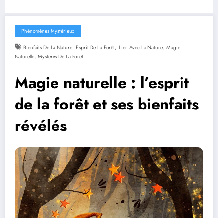
Phénomènes Mystérieux
,
,
,
Bienfaits De La Nature
Esprit De La Forêt
Lien Avec La Nature
Magie
,
Naturelle
Mystères De La Forêt
Magie naturelle : l’esprit
de la forêt et ses bienfaits
révélés