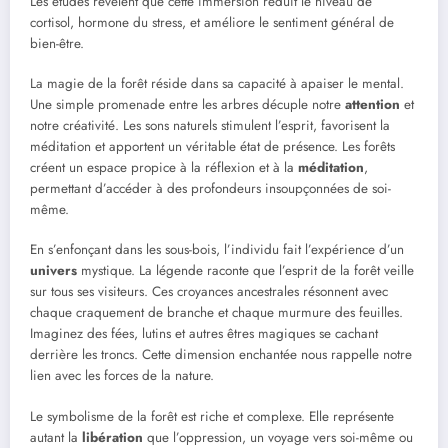
Les études révèlent que cette immersion réduit le niveau de
cortisol, hormone du stress, et améliore le sentiment général de
bien-être.
La magie de la forêt réside dans sa capacité à apaiser le mental.
Une simple promenade entre les arbres décuple notre
attention
et
notre créativité. Les sons naturels stimulent l’esprit, favorisent la
méditation et apportent un véritable état de présence. Les forêts
créent un espace propice à la réflexion et à la
méditation
,
permettant d’accéder à des profondeurs insoupçonnées de soi-
même.
En s’enfonçant dans les sous-bois, l’individu fait l’expérience d’un
univers
mystique. La légende raconte que l’esprit de la forêt veille
sur tous ses visiteurs. Ces croyances ancestrales résonnent avec
chaque craquement de branche et chaque murmure des feuilles.
Imaginez des fées, lutins et autres êtres magiques se cachant
derrière les troncs. Cette dimension enchantée nous rappelle notre
lien avec les forces de la nature.
Le symbolisme de la forêt est riche et complexe. Elle représente
autant la
libération
que l’oppression, un voyage vers soi-même ou