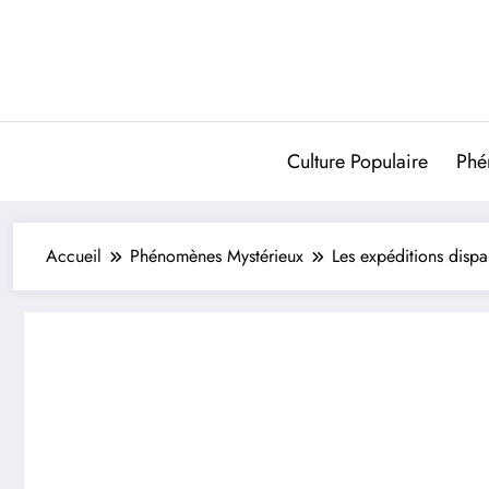
Aller
au
contenu
Culture Populaire
Phé
Accueil
Phénomènes Mystérieux
Les expéditions dispar