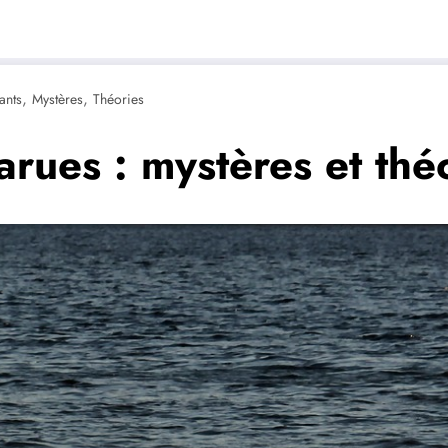
,
,
ants
Mystères
Théories
arues : mystères et théo