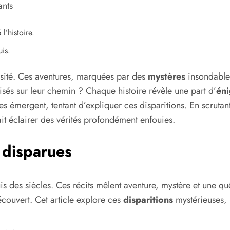
ants
l’histoire.
uis.
iosité. Ces aventures, marquées par des
mystères
insondables
oisés sur leur chemin ? Chaque histoire révèle une part d’
én
tes émergent, tentant d’expliquer ces disparitions. En scruta
it éclairer des vérités profondément enfouies.
 disparues
s des siècles. Ces récits mêlent aventure, mystère et une quê
couvert. Cet article explore ces
disparitions
mystérieuses, l