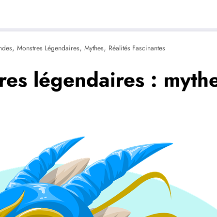
,
,
,
ndes
Monstres Légendaires
Mythes
Réalités Fascinantes
es légendaires : mythes