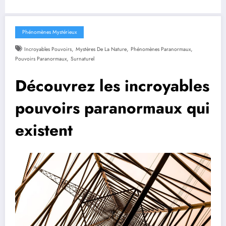
Phénomènes Mystérieux
,
,
,
Incroyables Pouvoirs
Mystères De La Nature
Phénomènes Paranormaux
,
Pouvoirs Paranormaux
Surnaturel
Découvrez les incroyables
pouvoirs paranormaux qui
existent