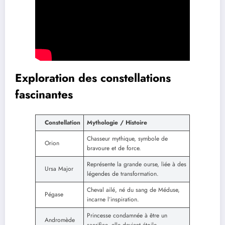
Exploration des constellations
fascinantes
Constellation
Mythologie / Histoire
Chasseur mythique, symbole de
Orion
bravoure et de force.
Représente la grande ourse, liée à des
Ursa Major
légendes de transformation.
Cheval ailé, né du sang de Méduse,
Pégase
incarne l’inspiration.
Princesse condamnée à être un
Andromède
sacrifice, elle devient étoile.