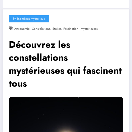
Phénomènes Mystérieux
,
,
,
,
Astronomie
Constellations
Étoiles
Fascination
Mystérieuses
Découvrez les
constellations
mystérieuses qui fascinent
tous