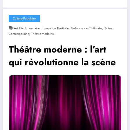
Culture Populaire
,
,
,
Art Révolutionnaire
Innovation Théâtrale
Performances Théâtrales
Scène
,
Contemporaine
Théâtre Moderne
Théâtre moderne : l’art
qui révolutionne la scène