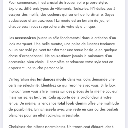
Pour commencer, il est crucial de trouver votre propre
style
.
Explorez différents types de vêtements. Testez-les. N’hésitez pas à
essayer des motifs, des couleurs qui sortent de l’ordinaire. Soyez
audacieuse et amusez-vous ! La mode est un terrain de jeu, et
chaque essai vous rapprochera de votre style unique.
Les
accessoires
jouent un rôle fondamental dans la création d’un
look marquant. Une belle montre, une paire de lunettes tendance
ou un sac stylé peuvent transformer une tenue basique en quelque
chose d’exceptionnel. Ne sous-estimez jamais la puissance d’un
accessoire bien choisi. Il complète et rehausse votre style tout en
apportant une touche personnelle.
L’intégration des
tendances mode
dans vos looks demande une
certaine sélectivité. Identifiez ce qui résonne avec vous. Si le look
monochrome vous attire, misez sur des pièces de la même couleur,
mais variez les textures. Cela apporte de la profondeur à votre
tenue. De même, la tendance
total look denim
offre une multitude
de possibilités. Enrichissez-la avec une veste en cuir ou des baskets
blanches pour un effet rock-chic irrésistible.
Choisissez des pièces polyvalentes. Un trench-coat élégant, des t-