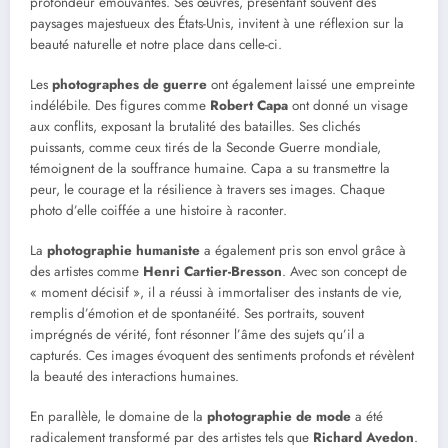
profondeur émouvantes. Ses œuvres, présentant souvent des
paysages majestueux des États-Unis, invitent à une réflexion sur la
beauté naturelle et notre place dans celle-ci.
Les
photographes de guerre
ont également laissé une empreinte
indélébile. Des figures comme
Robert Capa
ont donné un visage
aux conflits, exposant la brutalité des batailles. Ses clichés
puissants, comme ceux tirés de la Seconde Guerre mondiale,
témoignent de la souffrance humaine. Capa a su transmettre la
peur, le courage et la résilience à travers ses images. Chaque
photo d’elle coiffée a une histoire à raconter.
La
photographie humaniste
a également pris son envol grâce à
des artistes comme
Henri Cartier-Bresson
. Avec son concept de
« moment décisif », il a réussi à immortaliser des instants de vie,
remplis d’émotion et de spontanéité. Ses portraits, souvent
imprégnés de vérité, font résonner l’âme des sujets qu’il a
capturés. Ces images évoquent des sentiments profonds et révèlent
la beauté des interactions humaines.
En parallèle, le domaine de la
photographie de mode
a été
radicalement transformé par des artistes tels que
Richard Avedon
.