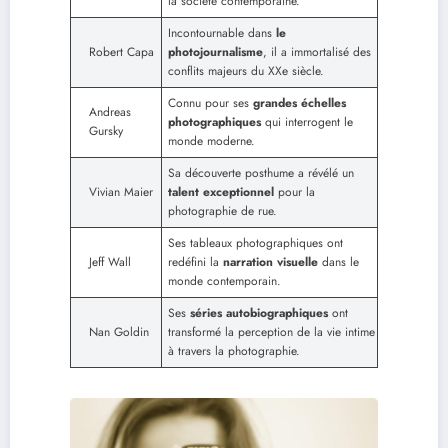
la société contemporaine.
Incontournable dans
le
Robert Capa
photojournalisme
, il a immortalisé des
conflits majeurs du XXe siècle.
Connu pour ses
grandes échelles
Andreas
photographiques
qui interrogent le
Gursky
monde moderne.
Sa découverte posthume a révélé un
Vivian Maier
talent exceptionnel
pour la
photographie de rue.
Ses tableaux photographiques ont
Jeff Wall
redéfini la
narration visuelle
dans le
monde contemporain.
Ses
séries autobiographiques
ont
Nan Goldin
transformé la perception de la vie intime
à travers la photographie.