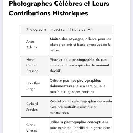
Photographes Célèbres et Leurs
Contributions Historiques
Photographe
Impact sur l’Histoire de l’Art
Maître des paysages
, célèbre pour ses
Ansel
photos en noir et blanc entendues de la
Adams
nature.
Henri
Pionnier de la
photographie de rue
,
Cartier-
connu pour son approche du
moment
Bresson
décisif
.
Célèbre pour ses
photographies
Dorothea
dokumentaires
, elle a sensibilisé le
Lange
public aux injustices sociales.
Révolutionna la
photographie de mode
Richard
avec ses portraits audacieux et
Avedon
minimalistes.
Utilise la
photographie conceptuelle
Cindy
pour explorer l’identité et le genre dans
Sherman