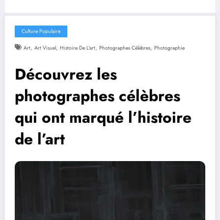
Culture Populaire
,
,
,
,
Art
Art Visuel
Histoire De L'art
Photographes Célèbres
Photographie
Découvrez les
photographes célèbres
qui ont marqué l’histoire
de l’art