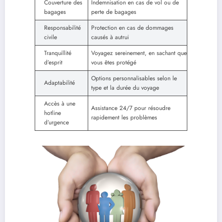
Couverture des
Indemnisation en cas de vol ou de
bagages
perte de bagages
Responsabilité
Protection en cas de dommages
civile
causés à autrui
Tranquillité
Voyagez sereinement, en sachant que
d’esprit
vous êtes protégé
Options personnalisables selon le
Adaptabilité
type et la durée du voyage
Accès à une
Assistance 24/7 pour résoudre
hotline
rapidement les problèmes
d’urgence