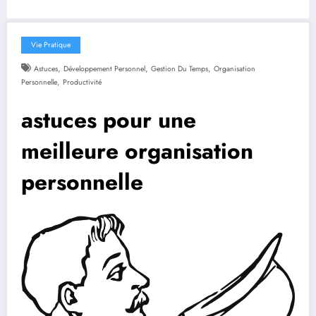
Vie Pratique
,
,
,
Astuces
Développement Personnel
Gestion Du Temps
Organisation
,
Personnelle
Productivité
astuces pour une
meilleure organisation
personnelle