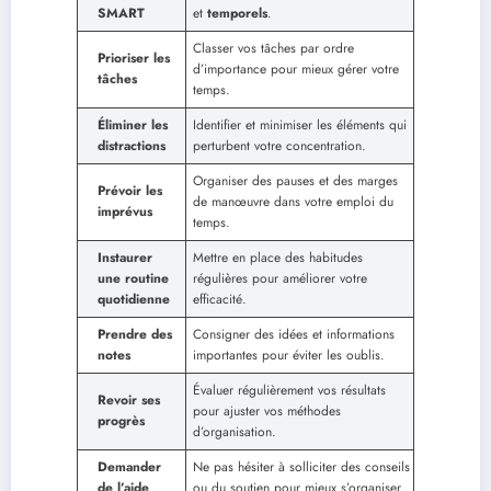
SMART
et
temporels
.
Classer vos tâches par ordre
Prioriser les
d’importance pour mieux gérer votre
tâches
temps.
Éliminer les
Identifier et minimiser les éléments qui
distractions
perturbent votre concentration.
Organiser des pauses et des marges
Prévoir les
de manœuvre dans votre emploi du
imprévus
temps.
Instaurer
Mettre en place des habitudes
une routine
régulières pour améliorer votre
quotidienne
efficacité.
Prendre des
Consigner des idées et informations
notes
importantes pour éviter les oublis.
Évaluer régulièrement vos résultats
Revoir ses
pour ajuster vos méthodes
progrès
d’organisation.
Demander
Ne pas hésiter à solliciter des conseils
de l’aide
ou du soutien pour mieux s’organiser.