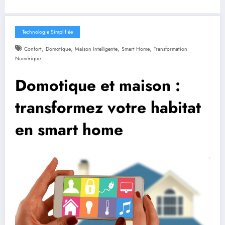
Technologie Simplifiée
,
,
,
,
Confort
Domotique
Maison Intelligente
Smart Home
Transformation
Numérique
Domotique et maison :
transformez votre habitat
en smart home