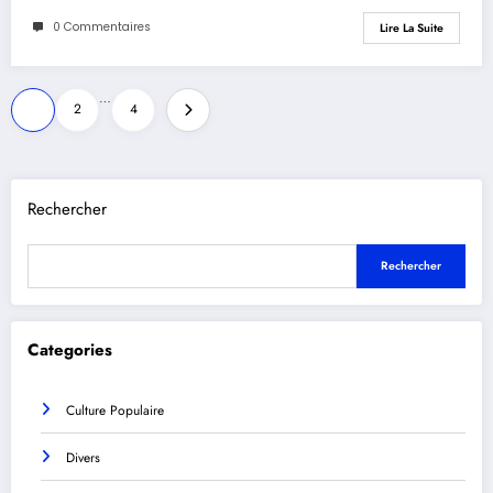
0 Commentaires
Lire La Suite
Pagination
…
1
2
4
des
publications
Rechercher
Rechercher
Categories
Culture Populaire
Divers