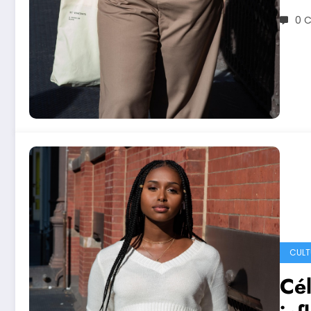
0 
CULT
Cél