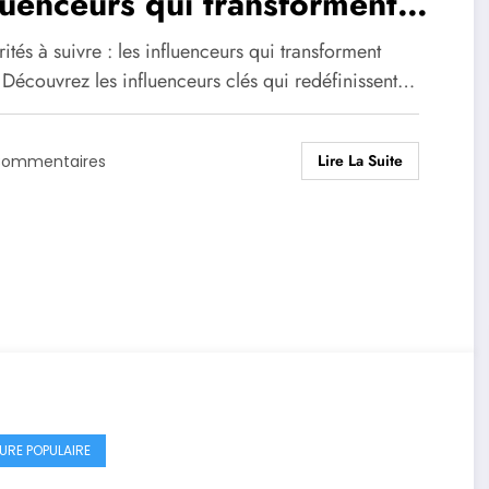
luenceurs qui transforment
24
ités à suivre : les influenceurs qui transforment
Découvrez les influenceurs clés qui redéfinissent…
Lire La Suite
Commentaires
URE POPULAIRE