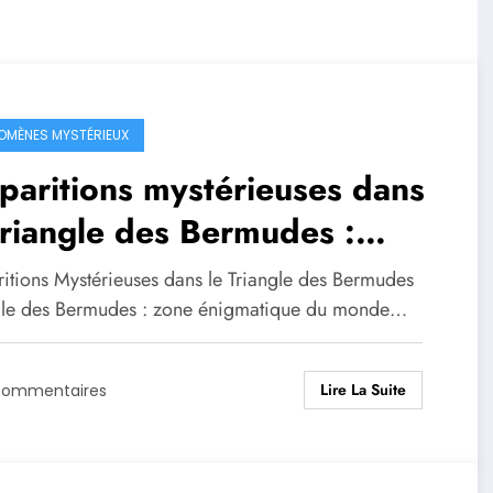
OMÈNES MYSTÉRIEUX
paritions mystérieuses dans
triangle des Bermudes :
quête
ritions Mystérieuses dans le Triangle des Bermudes
gle des Bermudes : zone énigmatique du monde…
Lire La Suite
Commentaires