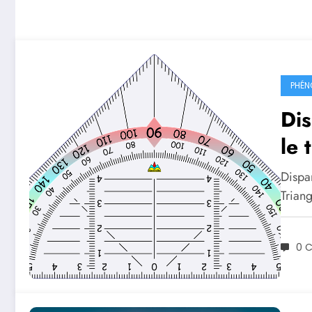
PHÉN
Dis
le 
en
Dispa
Trian
0 