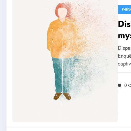
PHÉN
Dis
mys
Dispar
Enquêt
capti
0 