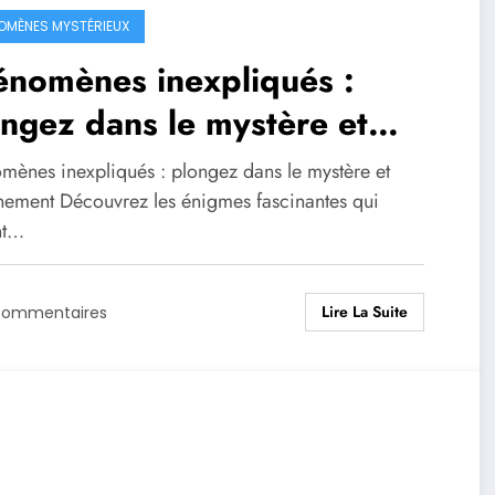
OMÈNES MYSTÉRIEUX
énomènes inexpliqués :
ngez dans le mystère et
étonnement
mènes inexpliqués : plongez dans le mystère et
nnement Découvrez les énigmes fascinantes qui
nt…
Lire La Suite
Commentaires