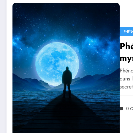
PHÉN
Ph
mys
Phéno
dans 
secre
0 