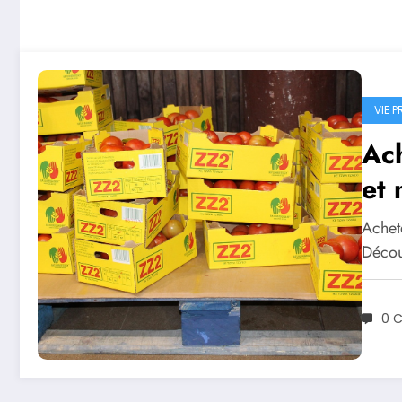
VIE P
Ach
et 
Achet
Décou
0 