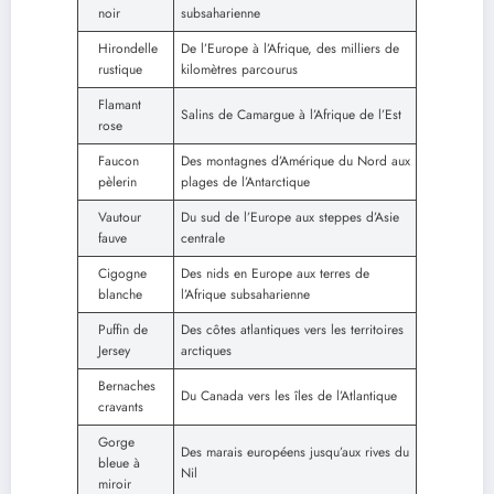
noir
subsaharienne
Hirondelle
De l’Europe à l’Afrique, des milliers de
rustique
kilomètres parcourus
Flamant
Salins de Camargue à l’Afrique de l’Est
rose
Faucon
Des montagnes d’Amérique du Nord aux
pèlerin
plages de l’Antarctique
Vautour
Du sud de l’Europe aux steppes d’Asie
fauve
centrale
Cigogne
Des nids en Europe aux terres de
blanche
l’Afrique subsaharienne
Puffin de
Des côtes atlantiques vers les territoires
Jersey
arctiques
Bernaches
Du Canada vers les îles de l’Atlantique
cravants
Gorge
Des marais européens jusqu’aux rives du
bleue à
Nil
miroir