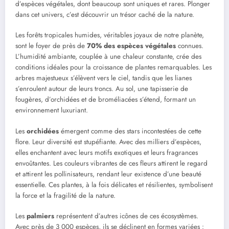
d’espèces végétales, dont beaucoup sont uniques et rares. Plonger
dans cet univers, c’est découvrir un trésor caché de la nature.
Les forêts tropicales humides, véritables joyaux de notre planète,
sont le foyer de près de
70% des espèces végétales
connues.
L’humidité ambiante, couplée à une chaleur constante, crée des
conditions idéales pour la croissance de plantes remarquables. Les
arbres majestueux s’élèvent vers le ciel, tandis que les lianes
s’enroulent autour de leurs troncs. Au sol, une tapisserie de
fougères, d’orchidées et de broméliacées s’étend, formant un
environnement luxuriant.
Les
orchidées
émergent comme des stars incontestées de cette
flore. Leur diversité est stupéfiante. Avec des milliers d’espèces,
elles enchantent avec leurs motifs exotiques et leurs fragrances
envoûtantes. Les couleurs vibrantes de ces fleurs attirent le regard
et attirent les pollinisateurs, rendant leur existence d’une beauté
essentielle. Ces plantes, à la fois délicates et résilientes, symbolisent
la force et la fragilité de la nature.
Les
palmiers
représentent d’autres icônes de ces écosystèmes.
Avec près de 3 000 espèces, ils se déclinent en formes variées :