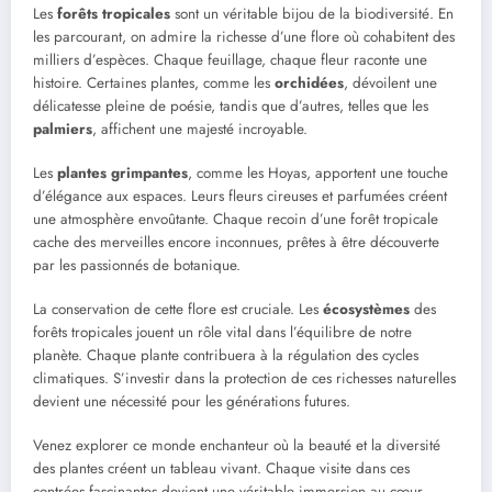
Les
forêts tropicales
sont un véritable bijou de la biodiversité. En
les parcourant, on admire la richesse d’une flore où cohabitent des
milliers d’espèces. Chaque feuillage, chaque fleur raconte une
histoire. Certaines plantes, comme les
orchidées
, dévoilent une
délicatesse pleine de poésie, tandis que d’autres, telles que les
palmiers
, affichent une majesté incroyable.
Les
plantes grimpantes
, comme les Hoyas, apportent une touche
d’élégance aux espaces. Leurs fleurs cireuses et parfumées créent
une atmosphère envoûtante. Chaque recoin d’une forêt tropicale
cache des merveilles encore inconnues, prêtes à être découverte
par les passionnés de botanique.
La conservation de cette flore est cruciale. Les
écosystèmes
des
forêts tropicales jouent un rôle vital dans l’équilibre de notre
planète. Chaque plante contribuera à la régulation des cycles
climatiques. S’investir dans la protection de ces richesses naturelles
devient une nécessité pour les générations futures.
Venez explorer ce monde enchanteur où la beauté et la diversité
des plantes créent un tableau vivant. Chaque visite dans ces
contrées fascinantes devient une véritable immersion au cœur