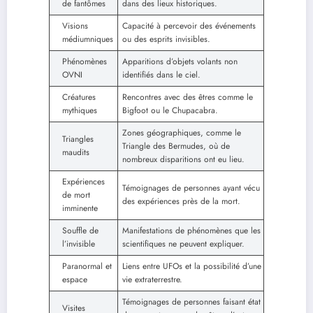
de fantômes
dans des lieux historiques.
Visions
Capacité à percevoir des événements
médiumniques
ou des esprits invisibles.
Phénomènes
Apparitions d’objets volants non
OVNI
identifiés dans le ciel.
Créatures
Rencontres avec des êtres comme le
mythiques
Bigfoot ou le Chupacabra.
Zones géographiques, comme le
Triangles
Triangle des Bermudes, où de
maudits
nombreux disparitions ont eu lieu.
Expériences
Témoignages de personnes ayant vécu
de mort
des expériences près de la mort.
imminente
Souffle de
Manifestations de phénomènes que les
l’invisible
scientifiques ne peuvent expliquer.
Paranormal et
Liens entre UFOs et la possibilité d’une
espace
vie extraterrestre.
Témoignages de personnes faisant état
Visites