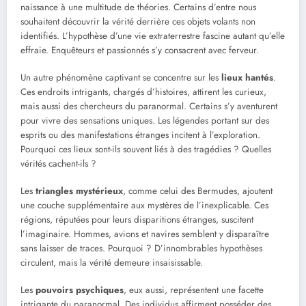
naissance à une multitude de théories. Certains d’entre nous
souhaitent découvrir la vérité derrière ces objets volants non
identifiés. L’hypothèse d’une vie extraterrestre fascine autant qu’elle
effraie. Enquêteurs et passionnés s’y consacrent avec ferveur.
Un autre phénomène captivant se concentre sur les
lieux hantés
.
Ces endroits intrigants, chargés d’histoires, attirent les curieux,
mais aussi des chercheurs du paranormal. Certains s’y aventurent
pour vivre des sensations uniques. Les légendes portant sur des
esprits ou des manifestations étranges incitent à l’exploration.
Pourquoi ces lieux sont-ils souvent liés à des tragédies ? Quelles
vérités cachent-ils ?
Les
triangles mystérieux
, comme celui des Bermudes, ajoutent
une couche supplémentaire aux mystères de l’inexplicable. Ces
régions, réputées pour leurs disparitions étranges, suscitent
l’imaginaire. Hommes, avions et navires semblent y disparaître
sans laisser de traces. Pourquoi ? D’innombrables hypothèses
circulent, mais la vérité demeure insaisissable.
Les
pouvoirs psychiques
, eux aussi, représentent une facette
intrigante du paranormal. Des individus affirment posséder des