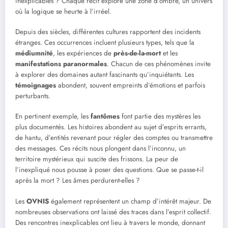
inexplicables ? Chaque récit explore une zone d’ombre, un univers
où la logique se heurte à l’irréel.
Depuis des siècles, différentes cultures rapportent des incidents
étranges. Ces occurrences incluent plusieurs types, tels que la
médiumnité
, les expériences de
près-de-la-mort
et les
manifestations paranormales
. Chacun de ces phénomènes invite
à explorer des domaines autant fascinants qu’inquiétants. Les
témoignages
abondent, souvent empreints d’émotions et parfois
perturbants.
En pertinent exemple, les
fantômes
font partie des mystères les
plus documentés. Les histoires abondent au sujet d’esprits errants,
de hantu, d’entités revenant pour régler des comptes ou transmettre
des messages. Ces récits nous plongent dans l’inconnu, un
territoire mystérieux qui suscite des frissons. La peur de
l’inexpliqué nous pousse à poser des questions. Que se passe-t-il
après la mort ? Les âmes perdurent-elles ?
Les
OVNIS
également représentent un champ d’intérêt majeur. De
nombreuses observations ont laissé des traces dans l’esprit collectif.
Des rencontres inexplicables ont lieu à travers le monde, donnant