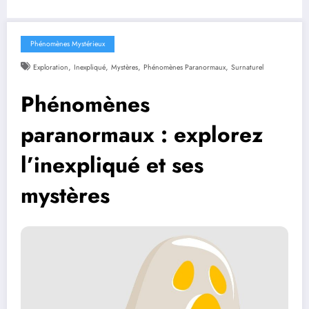
Phénomènes Mystérieux
,
,
,
,
Exploration
Inexpliqué
Mystères
Phénomènes Paranormaux
Surnaturel
Phénomènes
paranormaux : explorez
l’inexpliqué et ses
mystères