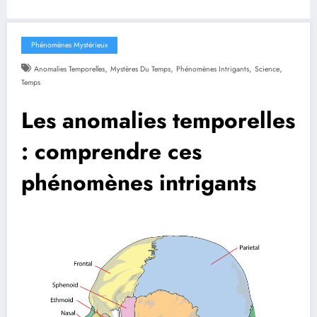
Phénomènes Mystérieux
,
,
,
,
Anomalies Temporelles
Mystères Du Temps
Phénomènes Intrigants
Science
Temps
Les anomalies temporelles
: comprendre ces
phénomènes intrigants