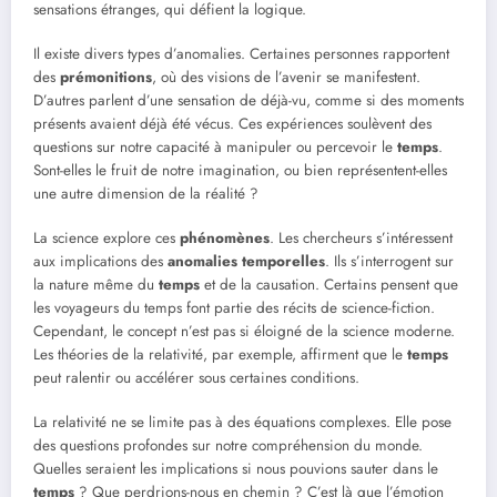
sensations étranges, qui défient la logique.
Il existe divers types d’anomalies. Certaines personnes rapportent
des
prémonitions
, où des visions de l’avenir se manifestent.
D’autres parlent d’une sensation de déjà-vu, comme si des moments
présents avaient déjà été vécus. Ces expériences soulèvent des
questions sur notre capacité à manipuler ou percevoir le
temps
.
Sont-elles le fruit de notre imagination, ou bien représentent-elles
une autre dimension de la réalité ?
La science explore ces
phénomènes
. Les chercheurs s’intéressent
aux implications des
anomalies temporelles
. Ils s’interrogent sur
la nature même du
temps
et de la causation. Certains pensent que
les voyageurs du temps font partie des récits de science-fiction.
Cependant, le concept n’est pas si éloigné de la science moderne.
Les théories de la relativité, par exemple, affirment que le
temps
peut ralentir ou accélérer sous certaines conditions.
La relativité ne se limite pas à des équations complexes. Elle pose
des questions profondes sur notre compréhension du monde.
Quelles seraient les implications si nous pouvions sauter dans le
temps
? Que perdrions-nous en chemin ? C’est là que l’émotion