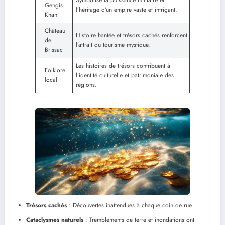
Gengis
l’héritage d’un empire vaste et intrigant.
Khan
Château
Histoire hantée et trésors cachés renforcent
de
l’attrait du tourisme mystique.
Brissac
Les histoires de trésors contribuent à
Folklore
l’identité culturelle et patrimoniale des
local
régions.
Trésors cachés
: Découvertes inattendues à chaque coin de rue.
Cataclysmes naturels
: Tremblements de terre et inondations ont