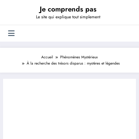
Aller
Je comprends pas
au
contenu
Le site qui explique tout simplement
Accueil
Phénomènes Mystérieux
À la recherche des trésors disparus : mystères et légendes