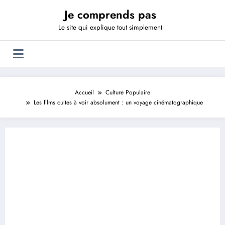
Aller
Je comprends pas
au
contenu
Le site qui explique tout simplement
Accueil
Culture Populaire
Les films cultes à voir absolument : un voyage cinématographique