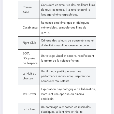
Considéré comme l’un des meilleurs films
Citizen
de tous les temps, il a révolutionné le
Kane
langage cinématographique.
Romance emblématique et dialogues
Casablanca
mémorables, symbole des films de
guerre.
Critique des valeurs de consumérisme et
Fight Club
d’identité masculine, devenu un culte.
2001,
Un voyage visuel et sonore, redéfinissant
l’Odyssée
le genre de la science-fiction.
de l’espace
Un film noir poétique avec une
La Nuit du
performance inoubliable, inspirant de
chasseur
nombreux réalisateurs.
Exploration psychologique de l’aliénation,
Taxi Driver
marquant une époque du cinéma
américain.
Un hommage aux comédies musicales
La La Land
classiques, alliant rêve et réalité.