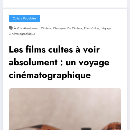
Culture Populaire
,
,
,
,
À Voir Absolument
Cinéma
Classiques Du Cinéma
Films Cultes
Voyage
Cinématographique
Les films cultes à voir
absolument : un voyage
cinématographique