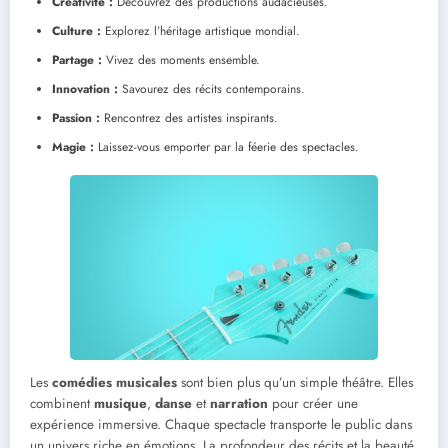
Créativité :
Découvrez des productions audacieuses.
Culture :
Explorez l’héritage artistique mondial.
Partage :
Vivez des moments ensemble.
Innovation :
Savourez des récits contemporains.
Passion :
Rencontrez des artistes inspirants.
Magie :
Laissez-vous emporter par la féerie des spectacles.
Les
comédies musicales
sont bien plus qu’un simple théâtre. Elles
combinent
musique
,
danse
et
narration
pour créer une
expérience immersive. Chaque spectacle transporte le public dans
un univers riche en émotions. La profondeur des récits et la beauté