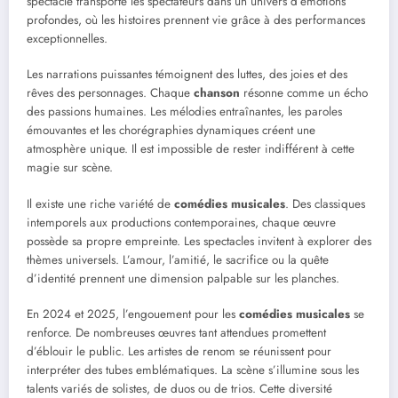
spectacle transporte les spectateurs dans un univers d’émotions
profondes, où les histoires prennent vie grâce à des performances
exceptionnelles.
Les narrations puissantes témoignent des luttes, des joies et des
rêves des personnages. Chaque
chanson
résonne comme un écho
des passions humaines. Les mélodies entraînantes, les paroles
émouvantes et les chorégraphies dynamiques créent une
atmosphère unique. Il est impossible de rester indifférent à cette
magie sur scène.
Il existe une riche variété de
comédies musicales
. Des classiques
intemporels aux productions contemporaines, chaque œuvre
possède sa propre empreinte. Les spectacles invitent à explorer des
thèmes universels. L’amour, l’amitié, le sacrifice ou la quête
d’identité prennent une dimension palpable sur les planches.
En 2024 et 2025, l’engouement pour les
comédies musicales
se
renforce. De nombreuses œuvres tant attendues promettent
d’éblouir le public. Les artistes de renom se réunissent pour
interpréter des tubes emblématiques. La scène s’illumine sous les
talents variés de solistes, de duos ou de trios. Cette diversité