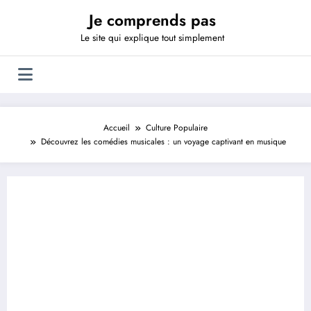
Aller
Je comprends pas
au
contenu
Le site qui explique tout simplement
Accueil
Culture Populaire
Découvrez les comédies musicales : un voyage captivant en musique