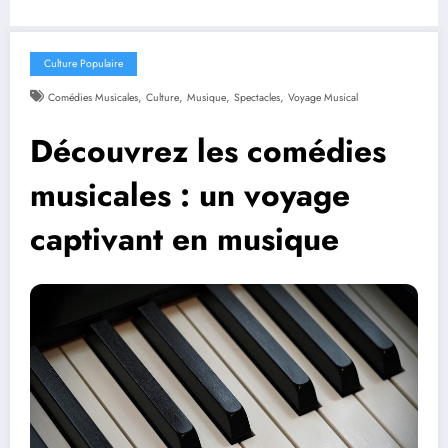
Culture Populaire
,
,
,
,
Comédies Musicales
Culture
Musique
Spectacles
Voyage Musical
Découvrez les comédies
musicales : un voyage
captivant en musique